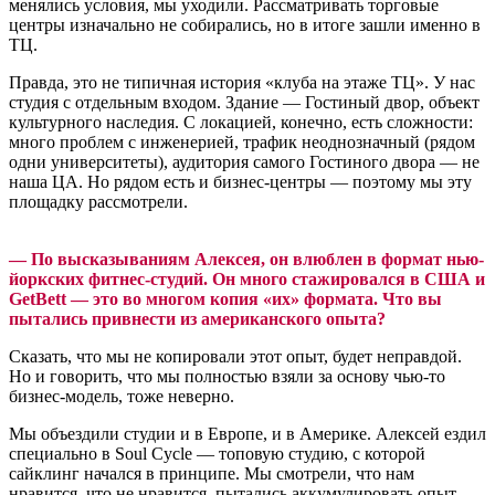
менялись условия, мы уходили. Рассматривать торговые
центры изначально не собирались, но в итоге зашли именно в
ТЦ.
Правда, это не типичная история «клуба на этаже ТЦ». У нас
студия с отдельным входом. Здание — Гостиный двор, объект
культурного наследия. С локацией, конечно, есть сложности:
много проблем с инженерией, трафик неоднозначный (рядом
одни университеты), аудитория самого Гостиного двора — не
наша ЦА. Но рядом есть и бизнес-центры — поэтому мы эту
площадку рассмотрели.
—
По высказываниям Алексея, он влюблен в формат нью-
йоркских фитнес-студий. Он много стажировался в США и
GetBett — это во многом копия «их» формата. Что вы
пытались привнести из американского опыта?
Сказать, что мы не копировали этот опыт, будет неправдой.
Но и говорить, что мы полностью взяли за основу чью-то
бизнес-модель, тоже неверно.
Мы объездили студии и в Европе, и в Америке. Алексей ездил
специально в Soul Cycle — топовую студию, с которой
сайклинг начался в принципе. Мы смотрели, что нам
нравится, что не нравится, пытались аккумулировать опыт.