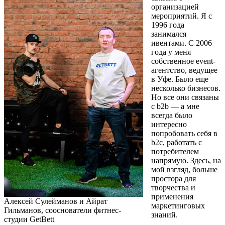
организацией
мероприятий. Я с
1996 года
занимался
ивентами. С 2006
года у меня
собственное event-
агентство, ведущее
в Уфе. Было еще
несколько бизнесов.
Но все они связаны
с b2b — а мне
всегда было
интересно
попробовать себя в
b2c, работать с
потребителем
напрямую. Здесь, на
мой взгляд, больше
простора для
творчества и
применения
Алексей Сулейманов и Айрат
маркетинговых
Гильманов, сооснователи фитнес-
знаний.
студии GetBett