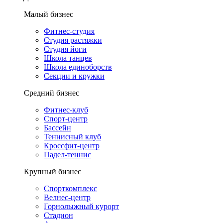
Малый бизнес
Фитнес-студия
Студия растяжки
Студия йоги
Школа танцев
Школа единоборств
Секции и кружки
Средний бизнес
Фитнес-клуб
Спорт-центр
Бассейн
Теннисный клуб
Кроссфит-центр
Падел-теннис
Крупный бизнес
Спорткомплекс
Велнес-центр
Горнолыжный курорт
Стадион