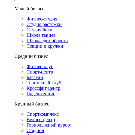
Малый бизнес
Фитнес-студия
Студия растяжки
Студия йоги
Школа танцев
Школа единоборств
Секции и кружки
Средний бизнес
Фитнес-клуб
Спорт-центр
Бассейн
Теннисный клуб
Кроссфит-центр
Падел-теннис
Крупный бизнес
Спорткомплекс
Велнес-центр
Горнолыжный курорт
Стадион