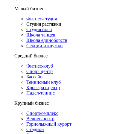
Малый бизнес
Фитнес-студия
Студия растяжки
Студия йоги
Школа танцев
Школа единоборств
Секции и кружки
Средний бизнес
Фитнес-клуб
Спорт-центр
Бассейн
Теннисный клуб
Кроссфит-центр
Падел-теннис
Крупный бизнес
Спорткомплекс
Велнес-центр
Горнолыжный курорт
Стадион