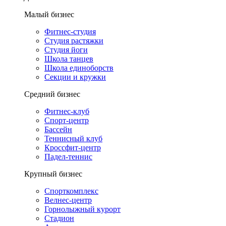
Малый бизнес
Фитнес-студия
Студия растяжки
Студия йоги
Школа танцев
Школа единоборств
Секции и кружки
Средний бизнес
Фитнес-клуб
Спорт-центр
Бассейн
Теннисный клуб
Кроссфит-центр
Падел-теннис
Крупный бизнес
Спорткомплекс
Велнес-центр
Горнолыжный курорт
Стадион