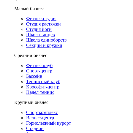
Малый бизнес
Фитнес-студия
Студия растяжки
Студия йоги
Школа танцев
Школа единоборств
Секции и кружки
Средний бизнес
Фитнес-клуб
Спорт-центр
Бассейн
Теннисный клуб
Кроссфит-центр
Падел-теннис
Крупный бизнес
Спорткомплекс
Велнес-центр
Горнолыжный курорт
Стадион