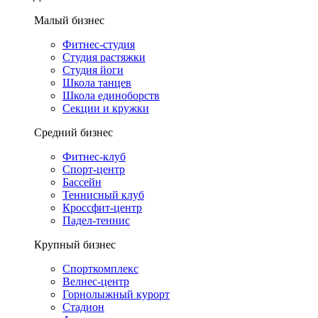
Малый бизнес
Фитнес-студия
Студия растяжки
Студия йоги
Школа танцев
Школа единоборств
Секции и кружки
Средний бизнес
Фитнес-клуб
Спорт-центр
Бассейн
Теннисный клуб
Кроссфит-центр
Падел-теннис
Крупный бизнес
Спорткомплекс
Велнес-центр
Горнолыжный курорт
Стадион