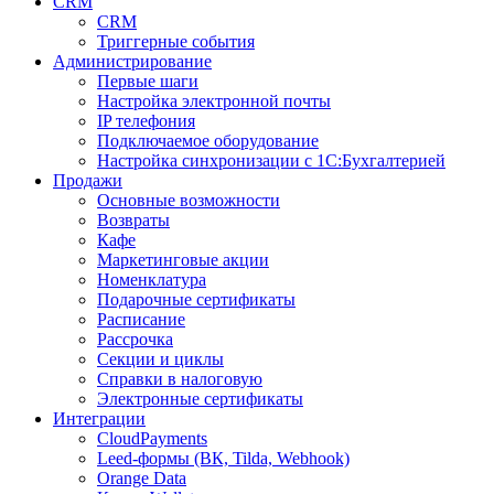
CRM
CRM
Триггерные события
Администрирование
Первые шаги
Настройка электронной почты
IP телефония
Подключаемое оборудование
Настройка синхронизации с 1С:Бухгалтерией
Продажи
Основные возможности
Возвраты
Кафе
Маркетинговые акции
Номенклатура
Подарочные сертификаты
Расписание
Рассрочка
Секции и циклы
Справки в налоговую
Электронные сертификаты
Интеграции
CloudPayments
Leed-формы (ВК, Tilda, Webhook)
Orange Data