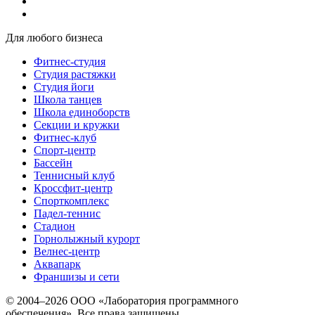
Для любого бизнеса
Фитнес-студия
Студия растяжки
Студия йоги
Школа танцев
Школа единоборств
Секции и кружки
Фитнес-клуб
Спорт-центр
Бассейн
Теннисный клуб
Кроссфит-центр
Спорткомплекс
Падел-теннис
Стадион
Горнолыжный курорт
Велнес-центр
Аквапарк
Франшизы и сети
© 2004–2026 ООО «Лаборатория программного
обеспечения». Все права защищены.