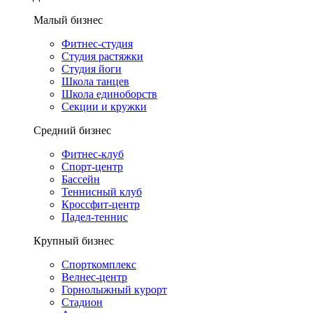
Малый бизнес
Фитнес-студия
Студия растяжки
Студия йоги
Школа танцев
Школа единоборств
Секции и кружки
Средний бизнес
Фитнес-клуб
Спорт-центр
Бассейн
Теннисный клуб
Кроссфит-центр
Падел-теннис
Крупный бизнес
Спорткомплекс
Велнес-центр
Горнолыжный курорт
Стадион