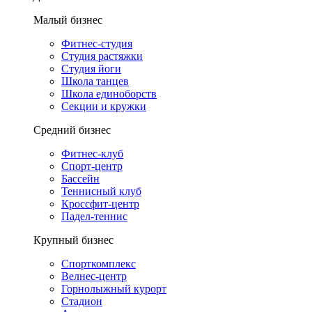
Малый бизнес
Фитнес-студия
Студия растяжки
Студия йоги
Школа танцев
Школа единоборств
Секции и кружки
Средний бизнес
Фитнес-клуб
Спорт-центр
Бассейн
Теннисный клуб
Кроссфит-центр
Падел-теннис
Крупный бизнес
Спорткомплекс
Велнес-центр
Горнолыжный курорт
Стадион