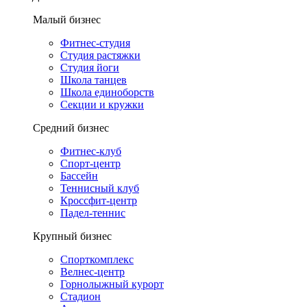
Малый бизнес
Фитнес-студия
Студия растяжки
Студия йоги
Школа танцев
Школа единоборств
Секции и кружки
Средний бизнес
Фитнес-клуб
Спорт-центр
Бассейн
Теннисный клуб
Кроссфит-центр
Падел-теннис
Крупный бизнес
Спорткомплекс
Велнес-центр
Горнолыжный курорт
Стадион