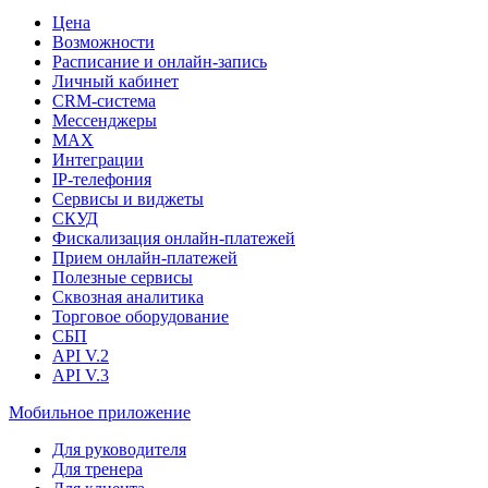
Цена
Возможности
Расписание и онлайн-запись
Личный кабинет
CRM-система
Мессенджеры
MAX
Интеграции
IP-телефония
Сервисы и виджеты
СКУД
Фискализация онлайн‑платежей
Прием онлайн-платежей
Полезные сервисы
Сквозная аналитика
Торговое оборудование
СБП
API V.2
API V.3
Мобильное приложение
Для руководителя
Для тренера