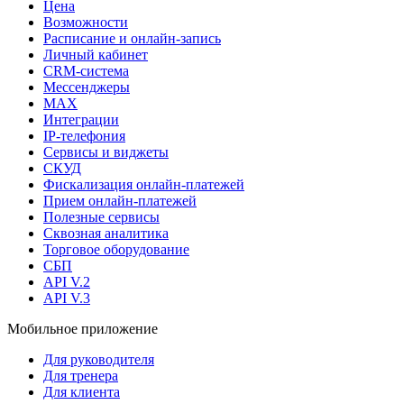
Цена
Возможности
Расписание и онлайн-запись
Личный кабинет
CRM-система
Мессенджеры
MAX
Интеграции
IP-телефония
Сервисы и виджеты
СКУД
Фискализация онлайн‑платежей
Прием онлайн-платежей
Полезные сервисы
Сквозная аналитика
Торговое оборудование
СБП
API V.2
API V.3
Мобильное приложение
Для руководителя
Для тренера
Для клиента