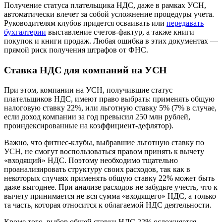
Получение статуса плательщика НДС, даже в рамках УСН,
автоматически влечет за собой усложнение процедуры учета.
Руководителям клубов придется осваивать или
передавать
бухгалтерии
выставление счетов-фактур, а также книги
покупок и книги продаж. Любая ошибка в этих документах —
прямой риск получения штрафов от ФНС.
Ставка НДС для компаний на УСН
При этом, компании на УСН, получившие статус
плательщиков НДС, имеют право выбрать: применять общую
налоговую ставку 22%, или льготную ставку 5% (7% в случае,
если доход компании за год превысил 250 млн рублей,
проиндексированные на коэффициент-дефлятор).
Важно, что фитнес-клубы, выбравшие льготную ставку по
УСН, не смогут воспользоваться правом принять к вычету
«входящий» НДС. Поэтому необходимо тщательно
проанализировать структуру своих расходов, так как в
некоторых случаях применять общую ставку 22% может быть
даже выгоднее. При анализе расходов не забудьте учесть, что к
вычету принимается не вся сумма «входящего» НДС, а только
та часть, которая относится к облагаемой НДС деятельности.
Кроме того, выбор общей ставки НДС 22% осложняется