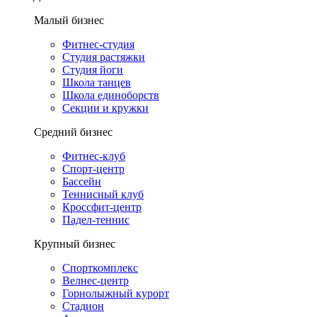
Малый бизнес
Фитнес-студия
Студия растяжки
Студия йоги
Школа танцев
Школа единоборств
Секции и кружки
Средний бизнес
Фитнес-клуб
Спорт-центр
Бассейн
Теннисный клуб
Кроссфит-центр
Падел-теннис
Крупный бизнес
Спорткомплекс
Велнес-центр
Горнолыжный курорт
Стадион