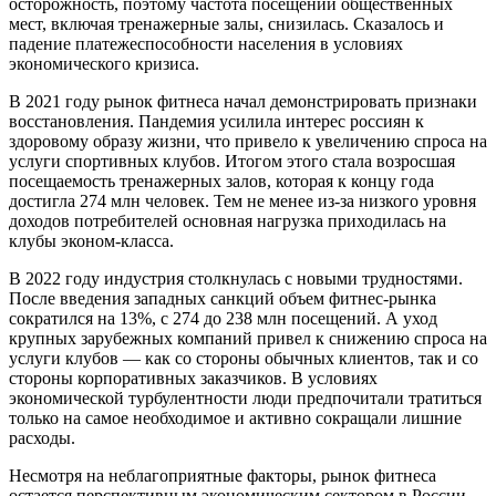
осторожность, поэтому частота посещений общественных
мест, включая тренажерные залы, снизилась. Сказалось и
падение платежеспособности населения в условиях
экономического кризиса.
В 2021 году рынок фитнеса начал демонстрировать признаки
восстановления. Пандемия усилила интерес россиян к
здоровому образу жизни, что привело к увеличению спроса на
услуги спортивных клубов. Итогом этого стала возросшая
посещаемость тренажерных залов, которая к концу года
достигла 274 млн человек. Тем не менее из-за низкого уровня
доходов потребителей основная нагрузка приходилась на
клубы эконом-класса.
В 2022 году индустрия столкнулась с новыми трудностями.
После введения западных санкций объем фитнес-рынка
сократился на 13%, с 274 до 238 млн посещений. А уход
крупных зарубежных компаний привел к снижению спроса на
услуги клубов — как со стороны обычных клиентов, так и со
стороны корпоративных заказчиков. В условиях
экономической турбулентности люди предпочитали тратиться
только на самое необходимое и активно сокращали лишние
расходы.
Несмотря на неблагоприятные факторы, рынок фитнеса
остается перспективным экономическим сектором в России.