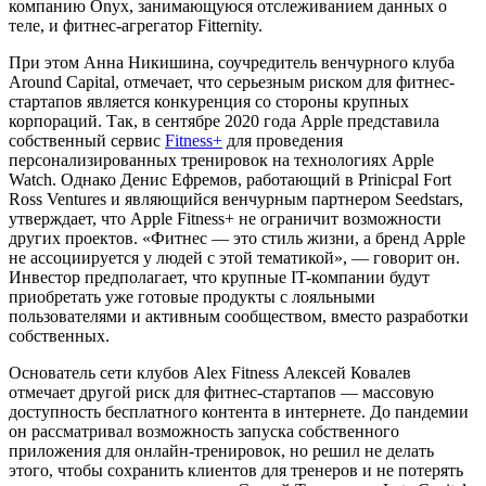
компанию Onyx, занимающуюся отслеживанием данных о
теле, и фитнес-агрегатор Fitternity.
При этом Анна Никишина, соучредитель венчурного клуба
Around Capital, отмечает, что серьезным риском для фитнес-
стартапов является конкуренция со стороны крупных
корпораций. Так, в сентябре 2020 года Apple представила
собственный сервис
Fitness+
для проведения
персонализированных тренировок на технологиях Apple
Watch. Однако Денис Ефремов, работающий в Prinicpal Fort
Ross Ventures и являющийся венчурным партнером Seedstars,
утверждает, что Apple Fitness+ не ограничит возможности
других проектов. «Фитнес — это стиль жизни, а бренд Apple
не ассоциируется у людей с этой тематикой», — говорит он.
Инвестор предполагает, что крупные IT-компании будут
приобретать уже готовые продукты с лояльными
пользователями и активным сообществом, вместо разработки
собственных.
Основатель сети клубов Alex Fitness Алексей Ковалев
отмечает другой риск для фитнес-стартапов — массовую
доступность бесплатного контента в интернете. До пандемии
он рассматривал возможность запуска собственного
приложения для онлайн-тренировок, но решил не делать
этого, чтобы сохранить клиентов для тренеров и не потерять