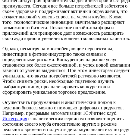
Фитнес-индустрия привлекательна для инвесторов из-за ряда
преимуществ. Сегодня все больше потребителей заботятся о
своем здоровье и поддерживают активный образ жизни, что
создает высокий уровень спроса на услуги клубов. Кроме
того, технологические инновации значительно расширяют
возможности бизнеса. Появление онлайн-платформ и
приложений для тренировок дает возможность расширить
свою аудиторию и увеличить количество лояльных клиентов.
Однако, несмотря на многообещающие перспективы,
инвестиции в фитнес-индустрию также связаны с
определенными рисками. Конкуренция на рынке услуг
становится все более ожесточенной, и успех новой компании
зависит от умения выделиться. При этом инвесторам следует
учитывать, что вкусы потребителей регулярно меняются.
Чтобы снизить риски, необходимо тщательно изучить
выбранную нишу, проанализировать конкурентов и
сформировать уникальное торговое предложение.
Осуществить продуманный и аналитический подход к
ведению бизнеса можно с помощью цифровых продуктов.
Например, программы автоматизации 1С:Фитнес клуб.
Интеграция
с аналитическим сервисом позволяет оценить
состояние своего клуба относительно других в режиме
реального времени и получить детальную аналитику по ряду
важных показателей: посещаемость, продажа членств и т. д.