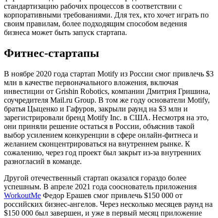
стандартизацию рабочих процессов в соответствии с
корпоративными требованиями. Для тех, кто хочет играть по
своим правилам, более подходящим способом ведения
бизнеса может быть запуск стартапа.
Фитнес-стартапы
В ноябре 2020 года стартап Motify из России смог привлечь $3
млн в качестве первоначального вложения, включая
инвестиции от Grishin Robotics, компании Дмитрия Гришина,
соучредителя Mail.ru Group. В том же году основатели Motify,
братья Цыценко и Гафуров, закрыли раунд на $3 млн и
зарегистрировали бренд Motify Inc. в США. Несмотря на это,
они приняли решение остаться в России, объяснив такой
выбор усилением конкуренции в сфере онлайн-фитнеса и
желанием сконцентрироваться на внутреннем рынке. К
сожалению, через год проект был закрыт из-за внутренних
разногласий в команде.
Другой отечественный стартап оказался гораздо более
успешным. В апреле 2021 года сооснователь приложения
WorkoutMe
Федор Ерашев смог привлечь $150 000 от
российских бизнес-ангелов. Через несколько месяцев раунд на
$150 000 был завершен, и уже в первый месяц приложение