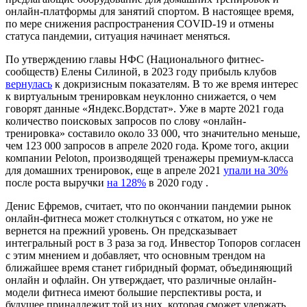
онлайн-платформы для занятий спортом. В настоящее время,
по мере снижения распространения COVID-19 и отмены
статуса пандемии, ситуация начинает меняться.
По утверждению главы НФС (Национального фитнес-
сообществ) Елены Силиной, в 2023 году прибыль клубов
вернулась
к докризисным показателям. В то же время интерес
к виртуальным тренировкам неуклонно снижается, о чем
говорят данные «Яндекс.Вордстат». Уже в марте 2021 года
количество поисковых запросов по слову «онлайн-
тренировка» составило около 33 000, что значительно меньше,
чем 123 000 запросов в апреле 2020 года. Кроме того, акции
компании Peloton, производящей тренажеры премиум-класса
для домашних тренировок, еще в апреле 2021
упали на 30%
после роста выручки
на 128%
в 2020 году .
Денис Ефремов, считает, что по окончании пандемии рынок
онлайн-фитнеса может столкнуться с откатом, но уже не
вернется на прежний уровень. Он предсказывает
интегральный рост в 3 раза за год. Инвестор Топоров согласен
с этим мнением и добавляет, что основным трендом на
ближайшее время станет гибридный формат, объединяющий
онлайн и офлайн. Он утверждает, что различные онлайн-
модели фитнеса имеют большие перспективы роста, и
будущее принадлежит той из них, которая сможет удержать