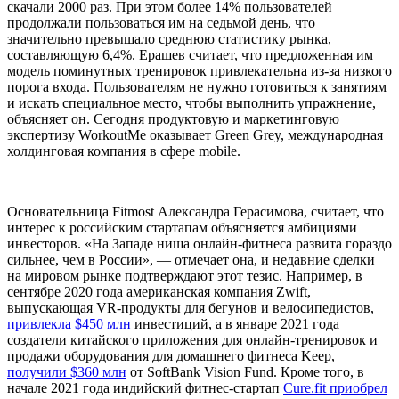
скачали 2000 раз. При этом более 14% пользователей
продолжали пользоваться им на седьмой день, что
значительно превышало среднюю статистику рынка,
составляющую 6,4%. Ерашев считает, что предложенная им
модель поминутных тренировок привлекательна из-за низкого
порога входа. Пользователям не нужно готовиться к занятиям
и искать специальное место, чтобы выполнить упражнение,
объясняет он. Сегодня продуктовую и маркетинговую
экспертизу WorkoutMe оказывает Green Grey, международная
холдинговая компания в сфере mobile.
Основательница Fitmost Александра Герасимова, считает, что
интерес к российским стартапам объясняется амбициями
инвесторов. «На Западе ниша онлайн-фитнеса развита гораздо
сильнее, чем в России», — отмечает она, и недавние сделки
на мировом рынке подтверждают этот тезис. Например, в
сентябре 2020 года американская компания Zwift,
выпускающая VR-продукты для бегунов и велосипедистов,
привлекла $450 млн
инвестиций, а в январе 2021 года
создатели китайского приложения для онлайн-тренировок и
продажи оборудования для домашнего фитнеса Keep,
получили $360 млн
от SoftBank Vision Fund. Кроме того, в
начале 2021 года индийский фитнес-стартап
Cure.fit приобрел